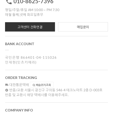
010-8625-7396
평일/주말/휴일 AM 10:00 ~ PM 7:30
매월 둘째,넷째 화요일휴무
고객센터 전화연결
매입문의
BANK ACCOUNT
국민은행 866401-04-115026
안재현(잇츠카메라)
ORDER TRACKING
대한통운택배
배송위치조회
반품/교환
서울시 광진구 구의동 546-4 테크노마트 2층 D-003호
반품 및 교환시 해당 택배사를 이용해주세요.
COMPANY INFO