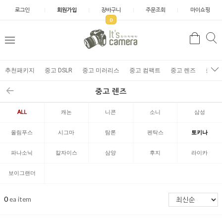
로그인
회원가입
장바구니
주문조회
마이쇼핑
0
추천패키지
중고 DSLR
중고 미러리스
중고 컴팩트
중고 렌즈
중고 
중고 렌즈
ALL
캐논
니콘
소니
삼성
올림푸스
시그마
탐론
펜탁스
토키나
파나소닉
칼자이스
삼양
후지
라이카
보이그랜더
0
ea item