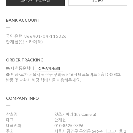
고객센터 전화연결
매입문의
BANK ACCOUNT
국민은행 866401-04-115026
안재현(잇츠카메라)
ORDER TRACKING
대한통운택배
배송위치조회
반품/교환
서울시 광진구 구의동 546-4 테크노마트 2층 D-003호
반품 및 교환시 해당 택배사를 이용해주세요.
COMPANY INFO
상호명
잇츠카메라(It's Camera)
대표
안재현
대표전화
010-8625-7396
주소
서울시 광진구 구의동 546-4 테크노마트 2