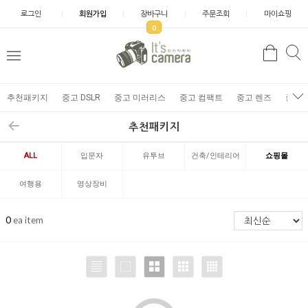
로그인
회원가입
장바구니
주문조회
마이쇼핑
0
추천패키지
중고 DSLR
중고 미러리스
중고 컴팩트
중고 렌즈
중고 
추천패키지
ALL
입문자
유투브
건축/인테리어
쇼핑몰
여행용
영상장비
0
ea item