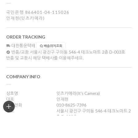
국민은행 866401-04-115026
안재현(잇츠카메라)
ORDER TRACKING
대한통운택배
배송위치조회
반품/교환
서울시 광진구 구의동 546-4 테크노마트 2층 D-003호
반품 및 교환시 해당 택배사를 이용해주세요.
COMPANY INFO
상호명
잇츠카메라(It's Camera)
대표
안재현
대표전화
010-8625-7396
주소
서울시 광진구 구의동 546-4 테크노마트 2
층 D-003호
사업자등록번호
132-25-96688
통신판매업신고
제2012-서울광진-0263호
개인정보관리책임자
안재현