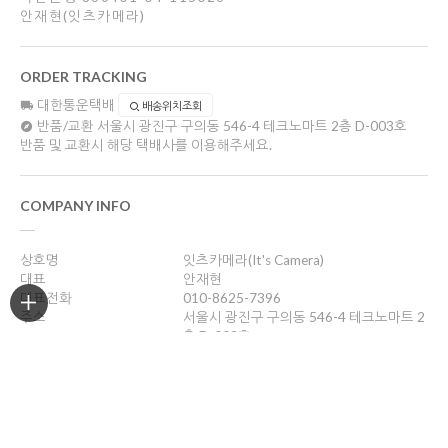
안재현(잇츠카메라)
ORDER TRACKING
대한통운택배
배송위치조회
반품/교환
서울시 광진구 구의동 546-4 테크노마트 2층 D-003호
반품 및 교환시 해당 택배사를 이용해주세요.
COMPANY INFO
상호명
잇츠카메라(It's Camera)
대표
안재현
대표전화
010-8625-7396
주소
서울시 광진구 구의동 546-4 테크노마트 2
층 D-003호
사업자등록번호
132-25-96688
통신판매업신고
제2012-서울광진-0263호
개인정보관리책임자
안재현
itscamera@nate.com
호스팅제공
(주)코리아센터