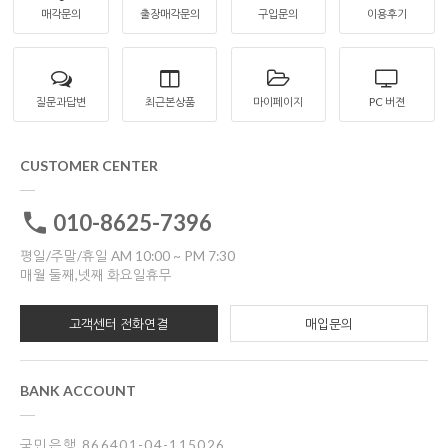
매각문의
출장매각문의
구입문의
이용후기
질문과답변
최근본상품
마이페이지
PC 버젼
CUSTOMER CENTER
010-8625-7396
평일/주말/휴일 AM 10:00 ~ PM 7:30
매월 둘째,넷째 화요일휴무
고객센터 전화연결
매입문의
BANK ACCOUNT
국민은행 866401-04-115026