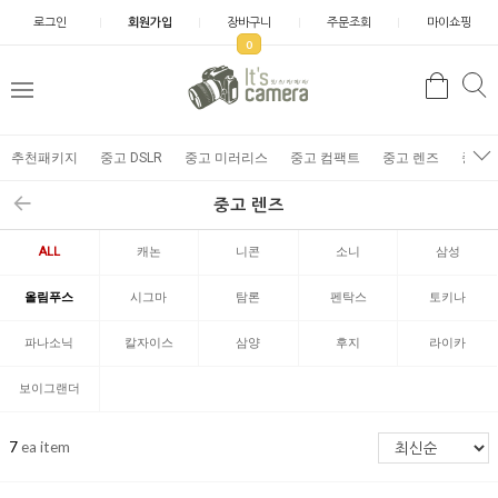
로그인
회원가입
장바구니
주문조회
마이쇼핑
0
추천패키지
중고 DSLR
중고 미러리스
중고 컴팩트
중고 렌즈
중고 
중고 렌즈
ALL
캐논
니콘
소니
삼성
올림푸스
시그마
탐론
펜탁스
토키나
파나소닉
칼자이스
삼양
후지
라이카
보이그랜더
7
ea item