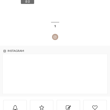
품절
1
INSTAGRAM