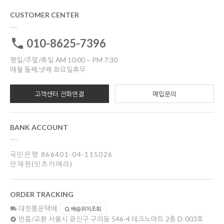
CUSTOMER CENTER
010-8625-7396
평일/주말/휴일 AM 10:00 ~ PM 7:30
매월 둘째,넷째 화요일휴무
고객센터 전화연결
매입문의
BANK ACCOUNT
국민은행 866401-04-115026
안재현(잇츠카메라)
ORDER TRACKING
대한통운택배
배송위치조회
반품/교환
서울시 광진구 구의동 546-4 테크노마트 2층 D-003호