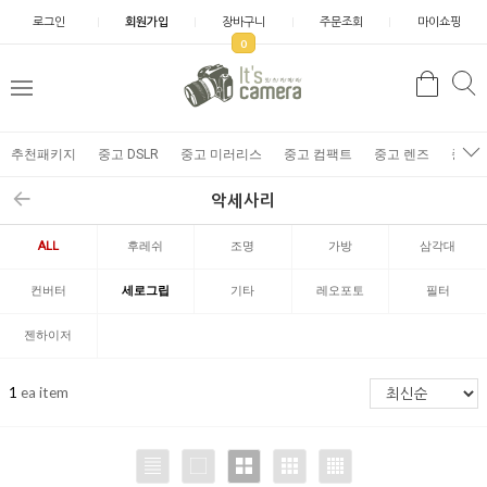
로그인
회원가입
장바구니
주문조회
마이쇼핑
0
추천패키지
중고 DSLR
중고 미러리스
중고 컴팩트
중고 렌즈
중고 
악세사리
ALL
후레쉬
조명
가방
삼각대
컨버터
세로그립
기타
레오포토
필터
젠하이저
1
ea item