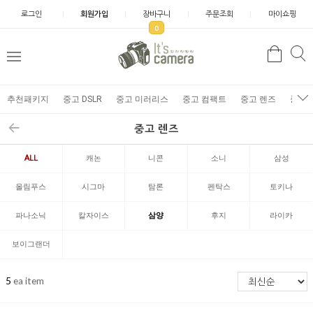
로그인
회원가입
장바구니
주문조회
마이쇼핑
0
추천패키지
중고 DSLR
중고 미러리스
중고 컴팩트
중고 렌즈
중고 
중고 렌즈
ALL
캐논
니콘
소니
삼성
올림푸스
시그마
탐론
펜탁스
토키나
파나소닉
칼자이스
삼양
후지
라이카
보이그랜더
5
ea item