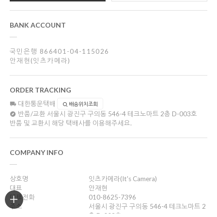
BANK ACCOUNT
국민은행 866401-04-115026
안재현(잇츠카메라)
ORDER TRACKING
대한통운택배
배송위치조회
반품/교환
서울시 광진구 구의동 546-4 테크노마트 2층 D-003호
반품 및 교환시 해당 택배사를 이용해주세요.
COMPANY INFO
상호명
잇츠카메라(It's Camera)
대표
안재현
대표전화
010-8625-7396
주소
서울시 광진구 구의동 546-4 테크노마트 2
층 D-003호