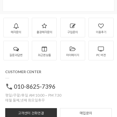
매각문의
출장매각문의
구입문의
이용후기
질문과답변
최근본상품
마이페이지
PC 버젼
CUSTOMER CENTER
010-8625-7396
평일/주말/휴일 AM 10:00 ~ PM 7:30
매월 둘째,넷째 화요일휴무
고객센터 전화연결
매입문의