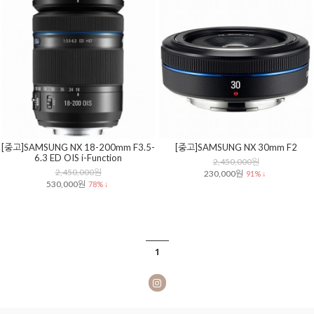
[중고]SAMSUNG NX 18-200mm F3.5-
[중고]SAMSUNG NX 30mm F2
6.3 ED OIS i-Function
2,450,000원
2,450,000원
230,000원
91% ↓
530,000원
78% ↓
1