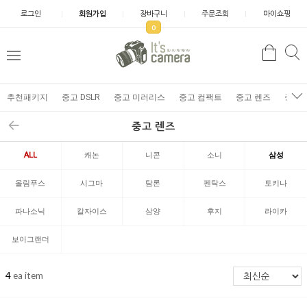
로그인
회원가입
장바구니
주문조회
마이쇼핑
0
추천패키지
중고 DSLR
중고 미러리스
중고 컴팩트
중고 렌즈
중고 
중고 렌즈
ALL
캐논
니콘
소니
삼성
올림푸스
시그마
탐론
펜탁스
토키나
파나소닉
칼자이스
삼양
후지
라이카
보이그랜더
4
ea item