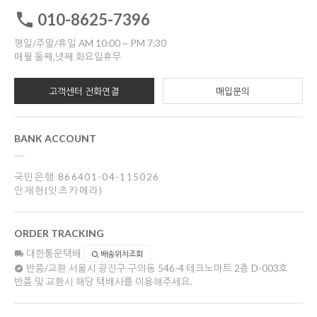
010-8625-7396
평일/주말/휴일 AM 10:00 ~ PM 7:30
매월 둘째,넷째 화요일휴무
고객센터 전화연결
매입문의
BANK ACCOUNT
국민은행 866401-04-115026
안재현(잇츠카메라)
ORDER TRACKING
대한통운택배
배송위치조회
반품/교환
서울시 광진구 구의동 546-4 테크노마트 2층 D-003호
반품 및 교환시 해당 택배사를 이용해주세요.