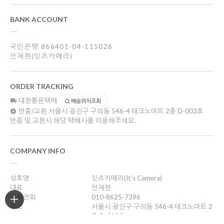
BANK ACCOUNT
국민은행 866401-04-115026
안재현(잇츠카메라)
ORDER TRACKING
대한통운택배
배송위치조회
반품/교환
서울시 광진구 구의동 546-4 테크노마트 2층 D-003호
반품 및 교환시 해당 택배사를 이용해주세요.
COMPANY INFO
상호명
잇츠카메라(It's Camera)
대표
안재현
대표전화
010-8625-7396
주소
서울시 광진구 구의동 546-4 테크노마트 2
층 D-003호