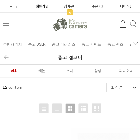
로그인
회원가입
장바구니
주문조회
마이쇼핑
0
추천패키지
중고 DSLR
중고 미러리스
중고 컴팩트
중고 렌즈
중고 
중고 캠코더
ALL
캐논
소니
삼성
파나소닉
12
ea item