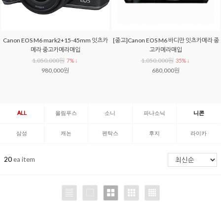
Canon EOS M6 mark2+15-45mm 잇츠카
[중고]Canon EOS M6 바디만 잇츠카메라 중
메라 중고카메라매입
고카메라매입
1,050,000원
1,050,000원
7% ↓
35% ↓
980,000원
680,000원
ALL
올림푸스
소니
파나소닉
니콘
삼성
캐논
펜탁스
후지
라이카
20
ea item