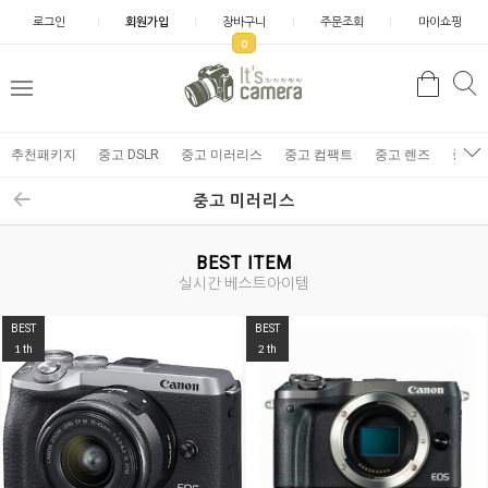
로그인
회원가입
장바구니
주문조회
마이쇼핑
0
추천패키지
중고 DSLR
중고 미러리스
중고 컴팩트
중고 렌즈
중고 
중고 미러리스
BEST ITEM
실시간 베스트아이템
BEST
BEST
1
2
th
th