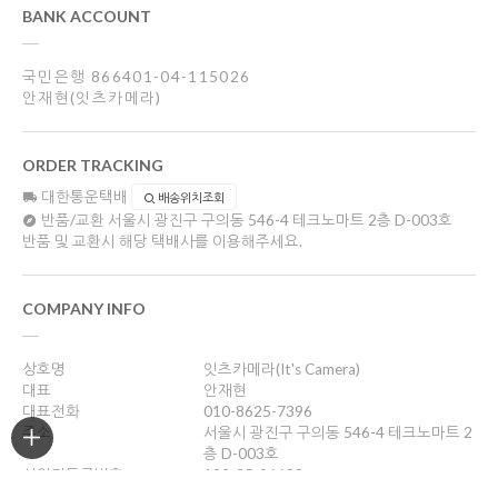
BANK ACCOUNT
국민은행 866401-04-115026
안재현(잇츠카메라)
ORDER TRACKING
대한통운택배
배송위치조회
반품/교환
서울시 광진구 구의동 546-4 테크노마트 2층 D-003호
반품 및 교환시 해당 택배사를 이용해주세요.
COMPANY INFO
상호명
잇츠카메라(It's Camera)
대표
안재현
대표전화
010-8625-7396
주소
서울시 광진구 구의동 546-4 테크노마트 2
층 D-003호
사업자등록번호
132-25-96688
통신판매업신고
제2012-서울광진-0263호