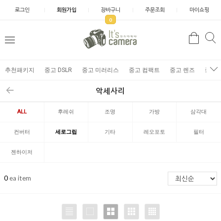
로그인
회원가입
장바구니
주문조회
마이쇼핑
0
추천패키지
중고 DSLR
중고 미러리스
중고 컴팩트
중고 렌즈
중고 
악세사리
ALL
후레쉬
조명
가방
삼각대
컨버터
세로그립
기타
레오포토
필터
젠하이저
0
ea item