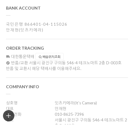
BANK ACCOUNT
국민은행 866401-04-115026
안재현(잇츠카메라)
ORDER TRACKING
대한통운택배
배송위치조회
반품/교환
서울시 광진구 구의동 546-4 테크노마트 2층 D-003호
반품 및 교환시 해당 택배사를 이용해주세요.
COMPANY INFO
상호명
잇츠카메라(It's Camera)
대표
안재현
대표전화
010-8625-7396
주소
서울시 광진구 구의동 546-4 테크노마트 2
층 D-003호
사업자등록번호
132-25-96688