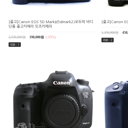
[중고]Canon EOS 5D MarkII(5dmark2)오두막 바디
[중고]Canon E
단품 중고카메라 잇츠카메라
1,350,000원
450
2,550,000원
190,000원
(↓93%)
리뷰 : 2
리뷰 : 1