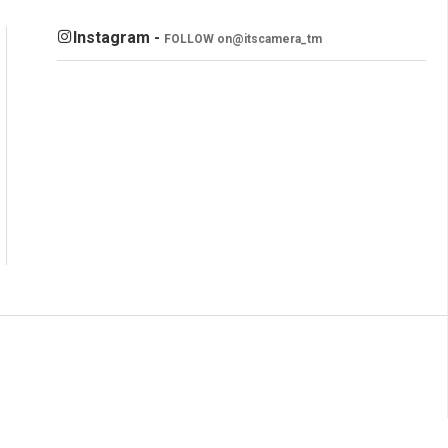
Instagram -
FOLLOW on
@itscamera_tm