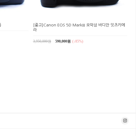
품
[중고]Canon EOS 5D MarkIII 오막삼 바디만 잇츠카메
라
3,950,000원
590,000원
(↓85%)