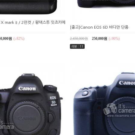
 X mark II / 2만컷 / 왕덱스투 잇츠카메
[중고]Canon EOS 6D 바디만 단품
50,000원
(↓82%)
2,450,000원
250,000원
(↓90%)
리뷰 : 11