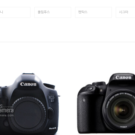
니
올림푸스
펜탁스
시그마