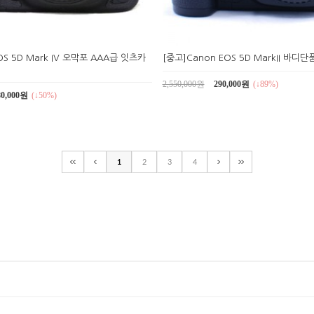
OS 5D Mark IV 오막포 AAA급 잇츠카
[중고]Canon EOS 5D MarkII 바디단
2,550,000원
290,000원
(↓89%)
80,000원
(↓50%)
1
2
3
4