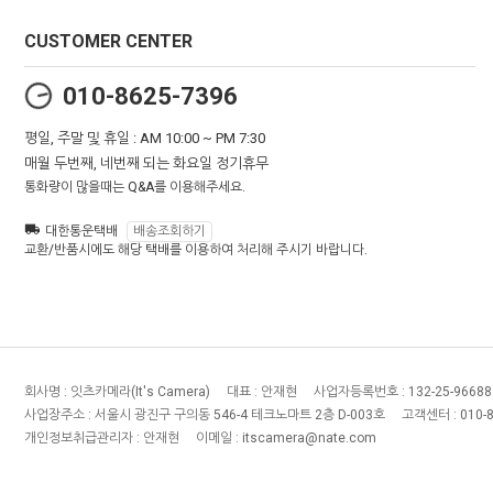
CUSTOMER CENTER
010-8625-7396
평일, 주말 및 휴일 : AM 10:00 ~ PM 7:30
매월 두번째, 네번째 되는 화요일 정기휴무
통화량이 많을때는 Q&A를 이용해주세요.
대한통운택배
배송조회하기
교환/반품시에도 해당 택배를 이용하여 처리해 주시기 바랍니다.
회사명 :
잇츠카메라(It's Camera)
대표 :
안재현
사업자등록번호 :
132-25-96688
사업장주소 :
서울시 광진구 구의동 546-4 테크노마트 2층 D-003호
고객센터 :
010-
개인정보취급관리자 :
안재현
이메일 :
itscamera@nate.com