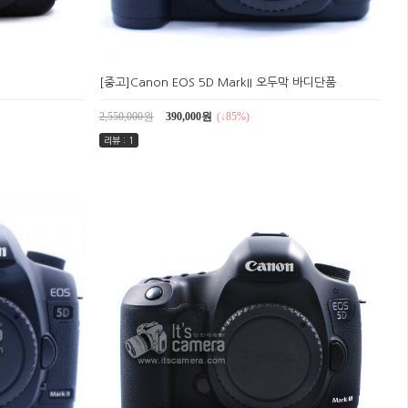
[중고]Canon EOS 5D MarkII 오두막 바디단품
2,550,000원
390,000원
(↓85%)
리뷰 : 1