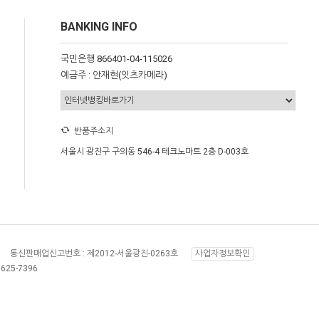
BANKING INFO
국민은행 866401-04-115026
예금주 : 안재현(잇츠카메라)
반품주소지
서울시 광진구 구의동 546-4 테크노마트 2층 D-003호
통신판매업신고번호 :
제2012-서울광진-0263호
사업자정보확인
8625-7396