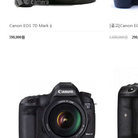
Canon EOS 7D Mark II
[중고]Canon E
590,000원
1,600,000원
290