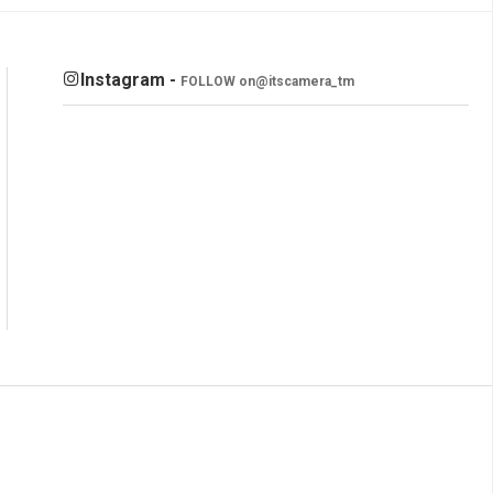
Instagram -
FOLLOW on
@itscamera_tm