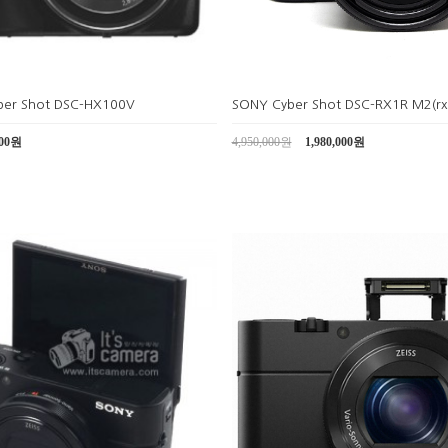
er Shot DSC-HX100V
SONY Cyber Shot DSC-RX1R M2(
000원
4,950,000원
1,980,000원