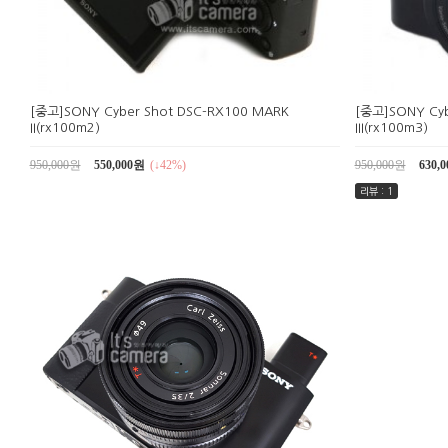
[중고]SONY Cyber Shot DSC-RX100 MARK
[중고]SONY Cyb
II(rx100m2)
III(rx100m3)
950,000원
550,000원
(↓42%)
950,000원
630,
리뷰 : 1