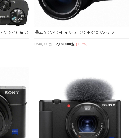
 VII(rx100m7)
[중고]SONY Cyber Shot DSC-RX10 Mark IV
2,640,000원
2,180,000원
(↓17%)