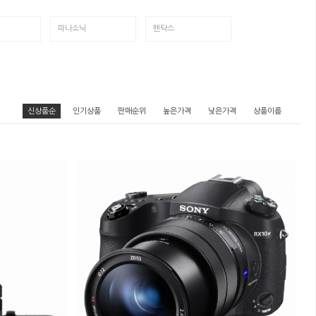
파나소닉
펜탁스
신상품순
인기상품
판매순위
높은가격
낮은가격
상품이름