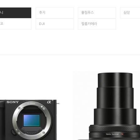
니
후지
올림푸스
삼성
코
DJI
필름카메라