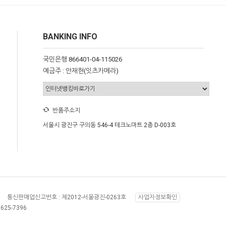
BANKING INFO
국민은행 866401-04-115026
예금주 : 안재현(잇츠카메라)
반품주소지
서울시 광진구 구의동 546-4 테크노마트 2층 D-003호
통신판매업신고번호 :
제2012-서울광진-0263호
사업자정보확인
8625-7396