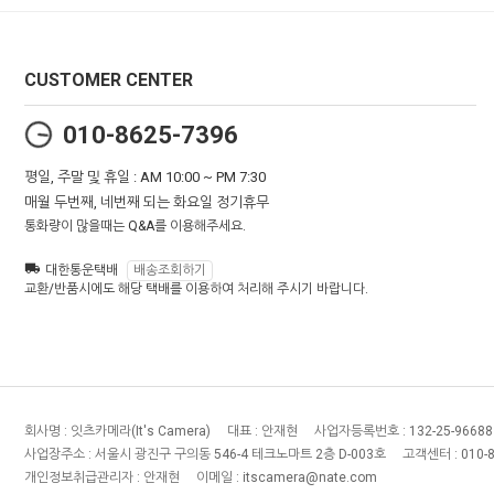
CUSTOMER CENTER
010-8625-7396
평일, 주말 및 휴일 : AM 10:00 ~ PM 7:30
매월 두번째, 네번째 되는 화요일 정기휴무
통화량이 많을때는 Q&A를 이용해주세요.
대한통운택배
배송조회하기
교환/반품시에도 해당 택배를 이용하여 처리해 주시기 바랍니다.
회사명 :
잇츠카메라(It's Camera)
대표 :
안재현
사업자등록번호 :
132-25-96688
사업장주소 :
서울시 광진구 구의동 546-4 테크노마트 2층 D-003호
고객센터 :
010-
개인정보취급관리자 :
안재현
이메일 :
itscamera@nate.com