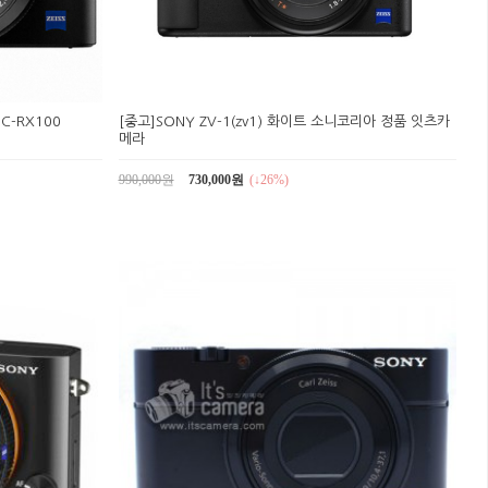
C-RX100
[중고]SONY ZV-1(zv1) 화이트 소니코리아 정품 잇츠카
메라
990,000원
730,000원
(↓26%)