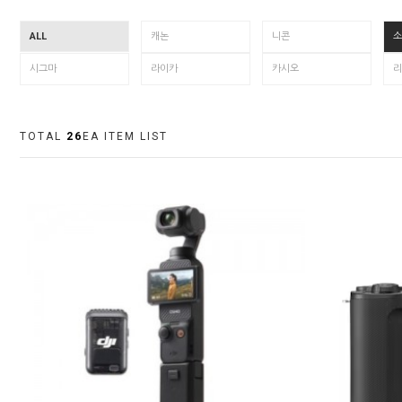
ALL
캐논
니콘
소
시그마
라이카
카시오
리
TOTAL
26
EA ITEM LIST