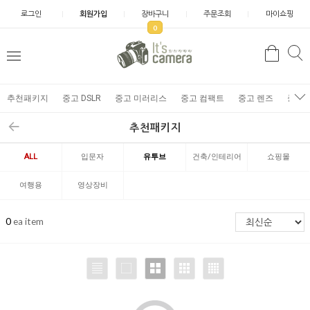
로그인
회원가입
장바구니
주문조회
마이쇼핑
0
추천패키지
중고 DSLR
중고 미러리스
중고 컴팩트
중고 렌즈
중고 
추천패키지
ALL
입문자
유투브
건축/인테리어
쇼핑몰
여행용
영상장비
0
ea item