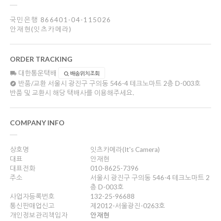
국민은행 866401-04-115026
안재현(잇츠카메라)
ORDER TRACKING
대한통운택배
배송위치조회
반품/교환
서울시 광진구 구의동 546-4 테크노마트 2층 D-003호
반품 및 교환시 해당 택배사를 이용해주세요.
COMPANY INFO
상호명
잇츠카메라(It's Camera)
대표
안재현
대표전화
010-8625-7396
주소
서울시 광진구 구의동 546-4 테크노마트 2
층 D-003호
사업자등록번호
132-25-96688
통신판매업신고
제2012-서울광진-0263호
개인정보관리책임자
안재현