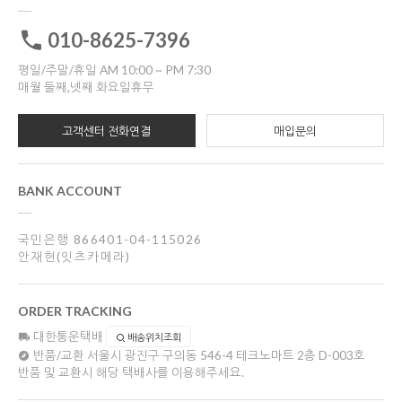
010-8625-7396
평일/주말/휴일 AM 10:00 ~ PM 7:30
매월 둘째,넷째 화요일휴무
고객센터 전화연결
매입문의
BANK ACCOUNT
국민은행 866401-04-115026
안재현(잇츠카메라)
ORDER TRACKING
대한통운택배
배송위치조회
반품/교환
서울시 광진구 구의동 546-4 테크노마트 2층 D-003호
반품 및 교환시 해당 택배사를 이용해주세요.