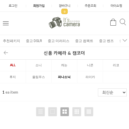
로그인
회원가입
장바구니
주문조회
마이쇼핑
0
추천패키지
중고 DSLR
중고 미러리스
중고 컴팩트
중고 렌즈
중고 
신품 카메라 & 캠코더
ALL
소니
캐논
니콘
리코
후지
올림푸스
파나소닉
라이카
1
ea item