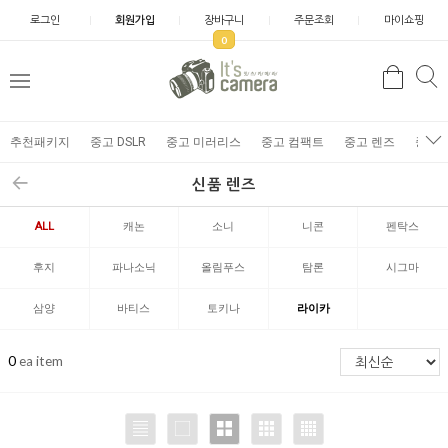
로그인
회원가입
장바구니
주문조회
마이쇼핑
0
추천패키지
중고 DSLR
중고 미러리스
중고 컴팩트
중고 렌즈
중고 
신품 렌즈
ALL
캐논
소니
니콘
펜탁스
후지
파나소닉
올림푸스
탐론
시그마
삼양
바티스
토키나
라이카
0
ea item