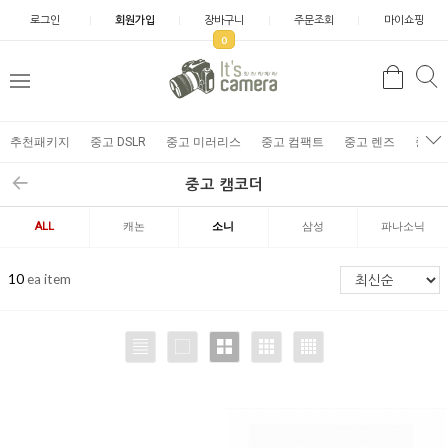
로그인
회원가입
장바구니
주문조회
마이쇼핑
0
추천패키지
중고 DSLR
중고 미러리스
중고 컴팩트
중고 렌즈
중고 
중고 캠코더
ALL
캐논
소니
삼성
파나소닉
10
ea item