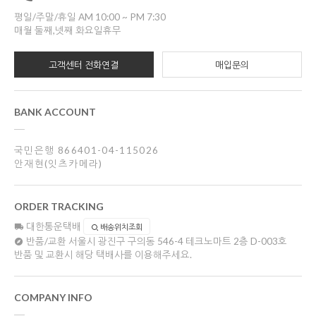
평일/주말/휴일 AM 10:00 ~ PM 7:30
매월 둘째,넷째 화요일휴무
고객센터 전화연결
매입문의
BANK ACCOUNT
국민은행 866401-04-115026
안재현(잇츠카메라)
ORDER TRACKING
대한통운택배
배송위치조회
반품/교환
서울시 광진구 구의동 546-4 테크노마트 2층 D-003호
반품 및 교환시 해당 택배사를 이용해주세요.
COMPANY INFO